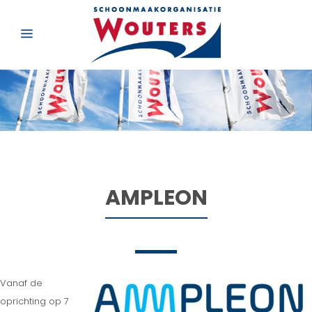
AMPLEON
Vanaf de
oprichting op 7