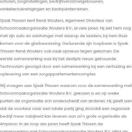
scholen, zorginstellingen, bedrijfsverzamelgebouwen,
winkeliersverenigingen en bedrijventerreinen.
Sjaak Thissen kent René Wouters, Algemeen Directeur van
Schoonmaakorganisatie Wouters B.V., al vele jaren. Hij ziet hem nog
met zijn auto en aanhanger met daarop de ladders, bij hem thuis
komen voor de glasbewassing. Gedurende zijn loopbaan is Sjaak
Thissen René Wouters ook vaak opnieuw tegen gekomen. De
eerste samenwerking was bij het destijds nieuw gebouwde
Technovium gevolgd door een samenwerking bij een verhuizing en
oplevering van een zorgappartementencomplex.
Wij vroegen aan Sjaak Thissen waarom voor de samenwerking met
Schoonmaakorganisatie Wouters B.V. gekozen is en op welke
punten de organisatie zich onderscheidt van anderen. Hij geeft aan
dat de voorkeur naar een lokale partij ging doordat een regionaal
bedrijf meer nabijheid kan leveren aan zo’n grote organisatie als
Ampleon. In de loop der jaren heeft Sjaak Thissen de
samenwerking met Schoonmaakorganisatie Wouters B.V. altijd als