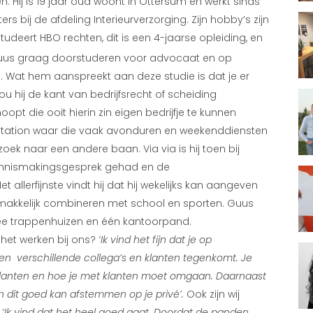
n. Hij is 19 jaar oud woont in Ottersum en werkt sinds
s bij de afdeling Interieurverzorging. Zijn hobby’s zijn
tudeert HBO rechten, dit is een 4-jaarse opleiding, en
 Guus graag doorstuderen voor advocaat en op
. Wat hem aanspreekt aan deze studie is dat je er
ou hij de kant van bedrijfsrecht of scheiding
t die ooit hierin zin eigen bedrijfje te kunnen
kstation waar die vaak avonduren en weekenddiensten
zoek naar een andere baan. Via via is hij toen bij
 kennismakingsgesprek gehad en de
llerfijnste vindt hij dat hij wekelijks kan aangeven
rk makkelijk combineren met school en sporten. Guus
wee trappenhuizen en één kantoorpand.
n het werken bij ons?
‘Ik vind het fijn dat je op
en verschillende collega’s en klanten tegenkomt. Je
r klanten en hoe je met klanten moet omgaan. Daarnaast
n en dit goed kan afstemmen op je privé’.
Ook zijn wij
:
‘Ik vind dat het heel goed gaat. Doordat de panden