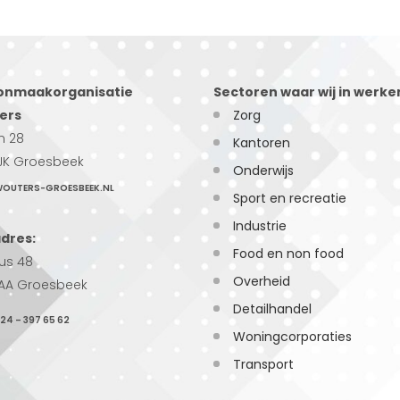
onmaakorganisatie
Sectoren waar wij in werke
ers
Zorg
n 28
Kantoren
JK Groesbeek
Onderwijs
OUTERS-GROESBEEK.NL
Sport en recreatie
Industrie
dres:
Food en non food
us 48
Overheid
AA Groesbeek
Detailhandel
24 – 397 65 62
Woningcorporaties
Transport