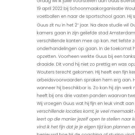
Graag wil ik jullie voorstellen aan Guus Boerse
19 april 2022 bij Schoonmaakorganisatie Wouter
voetballen en naar de sportschool gaan. Hij s
Guus zit nu in het 2
jaar. Na deze studie wil
e
kamers gaan in zijn geliefde stad Amsterdam
verschillende kanten mee op kan. Het liefste z
onderhandelingen op gaan. In de toekomst hoop
opzetten. Voorheen werkte Guus bij een tan
draaide. Dit vond hij niet zo prettig en was op
Wouters terecht gekomen. Hij heeft een fijn
arbeidsvoorwaarden spraken hem erg aan. Het a
wanneer hij beschikbar is. Zo kan hij zijn we
heeft bij ons drie vasten panden waarvan t
Wij vroegen Guus wat hij fijn en leuk vindt aa
verschillende locaties komt, je veel meemaakt 
leert op die manier jezelf open te stellen naa
vind ik het fijn dat je je eigen tijd kan planne
benieuwd hoe hij de coaching of sturing vind