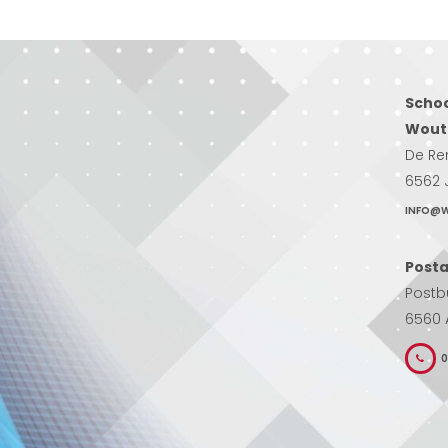
Scho
Wout
De Re
6562 
INFO@W
Posta
Postb
6560 
0